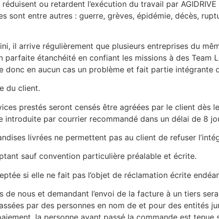
réduisent ou retardent l’exécution du travail par AGIDRIVE
es sont entre autres : guerre, grèves, épidémie, décès, rup
ini, il arrive régulièrement que plusieurs entreprises du mê
en parfaite étanchéité en confiant les missions à des Team 
e donc en aucun cas un problème et fait partie intégrante de
e du client.
es prestés seront censés être agréées par le client dès le
 introduite par courrier recommandé dans un délai de 8 jour
ndises livrées ne permettent pas au client de refuser l’int
ant sauf convention particulière préalable et écrite.
ée si elle ne fait pas l’objet de réclamation écrite endéan
de nous et demandant l’envoi de la facture à un tiers ser
sées par des personnes en nom de et pour des entités juri
e paiement, la personne ayant passé la commande est tenue s