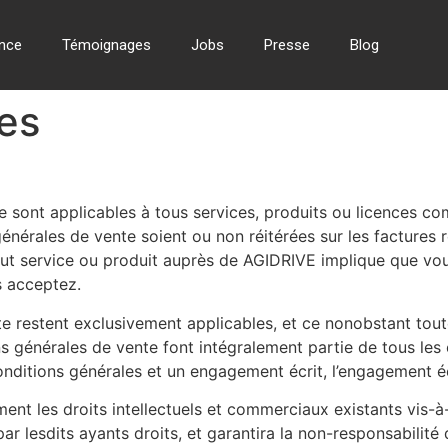
nce
Témoignages
Jobs
Presse
Blog
les
te sont applicables à tous services, produits ou licences 
érales de vente soient ou non réitérées sur les factures r
ut service ou produit auprès de AGIDRIVE implique que vo
s acceptez.
e restent exclusivement applicables, et ce nonobstant tout
s générales de vente font intégralement partie de tous les
onditions générales et un engagement écrit, l’engagement écri
ent les droits intellectuels et commerciaux existants vis-à-v
par lesdits ayants droits, et garantira la non-responsabili